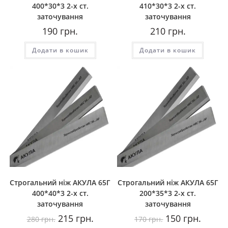
400*30*3 2-х ст.
410*30*3 2-х ст.
заточування
заточування
190
грн.
210
грн.
Додати в кошик
Додати в кошик
Строгальний ніж АКУЛА 65Г
Строгальний ніж АКУЛА 65Г
400*40*3 2-х ст.
200*35*3 2-х ст.
заточування
заточування
Оригінальна
Поточна
Оригінальна
Поточн
215
грн.
150
грн.
280
грн.
170
грн.
ціна:
ціна:
ціна:
ціна: