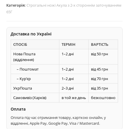
х
Категорія:
Строгальні ножі Акула з 2-х стороннім заточуванням
ст.
65Г
заточування
кількість
Доставка по Україні
СПОСІБ
ТЕРМІН
ВАРТІСТЬ
Нова Пошта
1–2 дні
від 50 грн
(відділення)
– Поштомат
1–2 дні
від 45 грн
– Курʼєр
1–2 дні
від 70 грн
УкрПошта
2–3 дні
від 35 грн
Самовивіз (Харків)
в той же день
безкоштовно
Оплата
Оплата під час отримання товару, карткою онлайн, у
відділенні, Apple Pay, Google Pay, Visa / Mastercard.