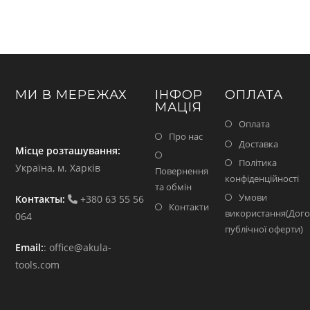
МИ В МЕРЕЖАХ
ІНФОР
ОПЛАТА
МАЦІЯ
Оплата
Про нас
Доставка
Місце розташування:
Політика
Україна, м. Харків
Повернення
конфіденційності
та обмін
Умови
Контакты:
+380 63 55 56
Контакти
використання(Дого
064
публічної оферти)
Email:
:
office@akula-
tools.com