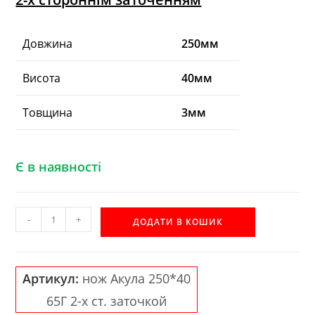
Довжина
250мм
Висота
40мм
Товщина
3мм
Є в наявності
Строгальний
-
+
ДОДАТИ В КОШИК
ніж
АКУЛА
65Г
Артикул:
нож Акула 250*40
250*40*3
65Г 2-х ст. заточкой
2-