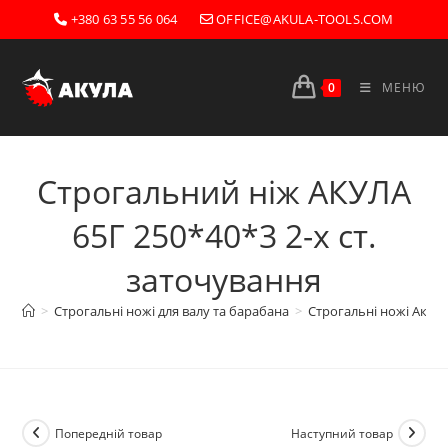
Перейти
+380 63 55 56 064
OFFICE@AKULA-TOOLS.COM
до
вмісту
0
МЕНЮ
Строгальний ніж АКУЛА
65Г 250*40*3 2-х ст.
заточування
>
Строгальні ножі для валу та барабана
>
Строгальні ножі Акула
Попередній товар
Наступний товар