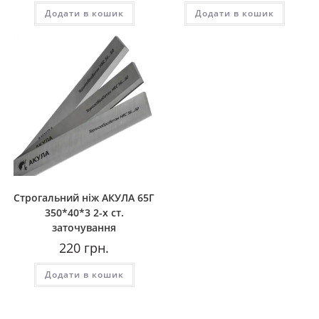
280
215
170
150
Додати в кошик
грн..
грн..
Додати в кошик
грн..
грн..
Строгальний ніж АКУЛА 65Г
350*40*3 2-х ст.
заточування
220
грн.
Додати в кошик