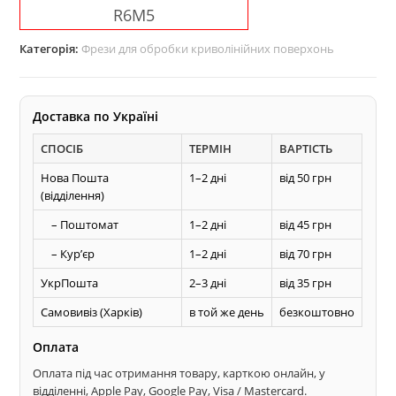
R6М5
для
обробки
Категорія:
Фрези для обробки криволінійних поверхонь
дерева
кількість
Доставка по Україні
СПОСІБ
ТЕРМІН
ВАРТІСТЬ
Нова Пошта
1–2 дні
від 50 грн
(відділення)
– Поштомат
1–2 дні
від 45 грн
– Курʼєр
1–2 дні
від 70 грн
УкрПошта
2–3 дні
від 35 грн
Самовивіз (Харків)
в той же день
безкоштовно
Оплата
Оплата під час отримання товару, карткою онлайн, у
відділенні, Apple Pay, Google Pay, Visa / Mastercard.