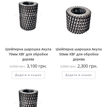
Шейперна шарошка Акула
Шейперна шарошка Акула
70мм ХВГ для обробки
50мм ХВГ для обробки
дерева
дерева
Оригінальна
Поточна
Оригінальна
Пото
3,100
грн.
2,300
грн.
3,500
грн.
3,000
грн.
ціна:
ціна:
ціна:
ціна:
3,500
3,100
3,000
2,300
Додати в кошик
грн..
грн..
Додати в кошик
грн..
грн..