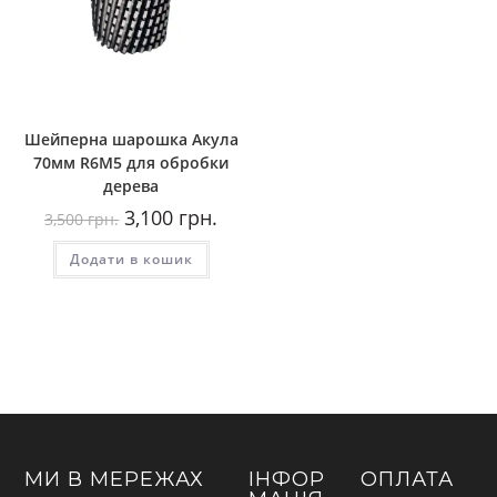
Шейперна шарошка Акула
70мм R6М5 для обробки
дерева
Оригінальна
Поточна
3,100
грн.
3,500
грн.
ціна:
ціна:
3,500
3,100
Додати в кошик
грн..
грн..
МИ В МЕРЕЖАХ
ІНФОР
ОПЛАТА