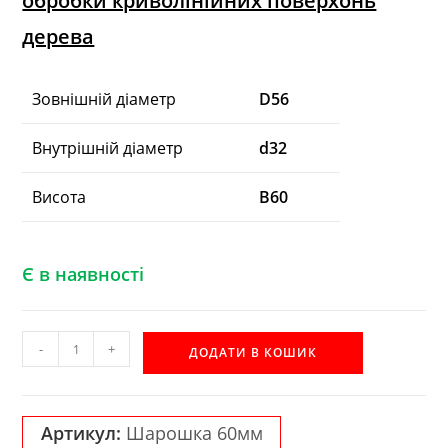
обробки криволінійних поверхонь
дерева
Зовнішній діаметр
D56
Внутрішній діаметр
d32
Висота
B60
Є в наявності
Шейперна
-
+
ДОДАТИ В КОШИК
шарошка
Акула
60мм
Артикул:
Шарошка 60мм
R6М5