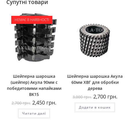
Супутні товари
НЕМАЄ В НАЯВНОСТІ
Шейперна шарошка
Шейперна шарошка Акула
(шейпер) Акула 90мм с
60мм ХВГ для обробки
победитовими напайками
дерева
ВК15
Оригінальна
Пото
2,700
грн.
3,000
грн.
ціна:
ціна:
Оригінальна
Поточна
2,450
грн.
2,700
грн.
3,000
2,700
ціна:
ціна:
Додати в кошик
грн..
грн..
2,700
2,450
Читати далі
грн..
грн..