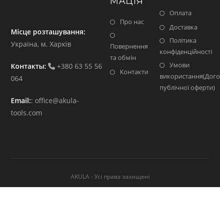
МАЦІЯ
Оплата
Про нас
Доставка
Місце розташування:
Політика
Україна, м. Харків
Повернення
конфіденційності
та обмін
Умови
Контакты:
+380 63 55 56
Контакти
використання(Дого
064
публічної оферти)
Email:
:
office@akula-
tools.com
AKULA - Усі права захищені