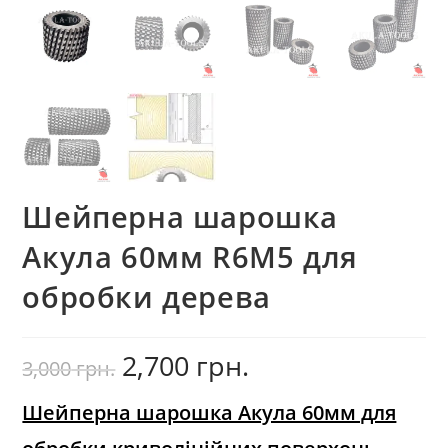
Шейперна шарошка
Акула 60мм R6М5 для
обробки дерева
2,700
грн.
Оригінальна
Поточна
3,000
грн.
ціна:
ціна:
3,000
2,700
грн..
грн..
Шейперна шарошка Акула 60мм для