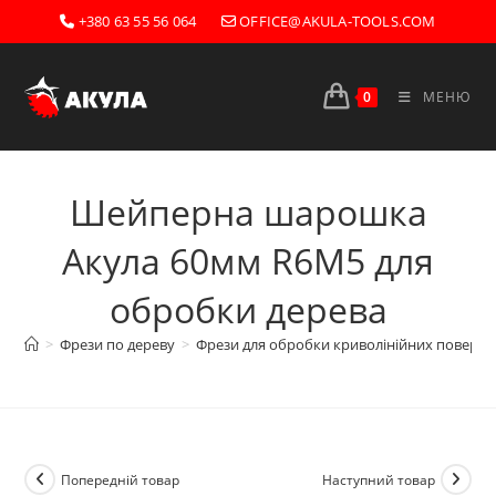
Перейти
+380 63 55 56 064
OFFICE@AKULA-TOOLS.COM
до
вмісту
0
МЕНЮ
Шейперна шарошка
Акула 60мм R6М5 для
обробки дерева
>
Фрези по дереву
>
Фрези для обробки криволінійних поверх
Попередній товар
Наступний товар