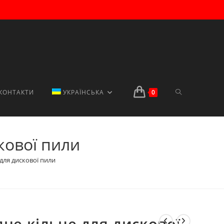
ПЕРЕМКНУТИ
КОНТАКТИ
УКРАЇНСЬКА
0
кової пили
ПОШУК
 для дискової пили
НА
дне кільце для дискової