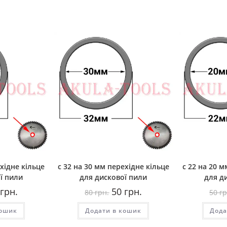
ехідне кільце
с 32 на 30 мм перехідне кільце
с 22 на 20 м
ї пили
для дискової пили
для д
гінальна
Поточна
Оригінальна
Поточна
грн.
50
грн.
80
грн.
50
гр
а:
ціна:
ціна:
ціна:
50
80
50
кошик
.
грн..
Додати в кошик
грн..
грн..
Дода