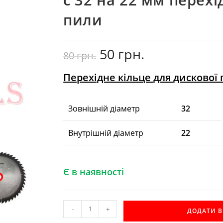
пили
50
грн.
Оригінальна
Поточна
80
грн.
ціна:
ціна:
80
50
грн..
грн..
Перехідне кільце для дискової
Зовнішній діаметр
32
Внутрішній діаметр
22
Є в наявності
с
-
+
ДОДАТИ 
32