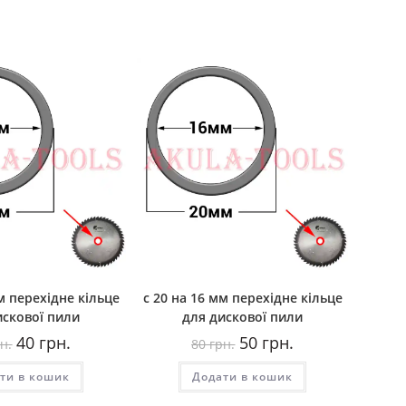
м перехідне кільце
с 20 на 16 мм перехідне кільце
искової пили
для дискової пили
Оригінальна
Поточна
Оригінальна
Поточна
40
грн.
50
грн.
н.
80
грн.
ціна:
ціна:
ціна:
ціна:
50
40
80
50
ти в кошик
грн..
грн..
Додати в кошик
грн..
грн..