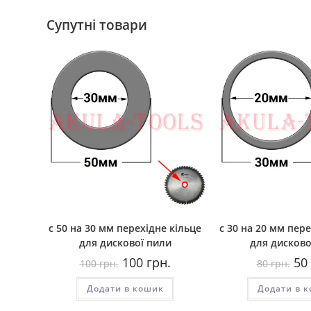
Супутні товари
с 50 на 30 мм перехідне кільце
с 30 на 20 мм пер
для дискової пили
для дисково
Оригінальна
Поточна
Ори
100
грн.
50
100
грн.
80
грн.
ціна:
ціна:
цін
100
100
80
Додати в кошик
грн..
грн..
Додати в 
грн.