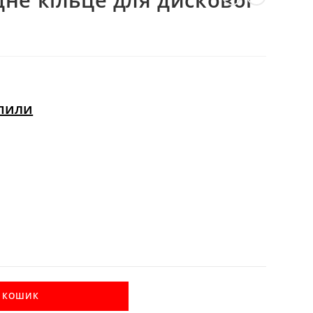
ВЕБ-
САЙТІ
 пили
В КОШИК