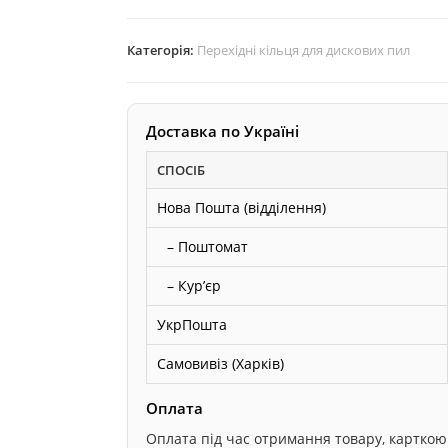
на
22
Категорія:
Перехідні кільця для дискових пил
мм
перехідне
кільце
Доставка по Україні
для
дискової
СПОСІБ
пили
Нова Пошта (відділення)
кількість
– Поштомат
– Курʼєр
УкрПошта
Самовивіз (Харків)
Оплата
Оплата під час отримання товару, карткою он