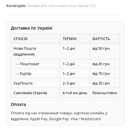
кількість
Категорія:
Професійні строгальні ножі Акула HSS
Доставка по Україні
СПОСІБ
ТЕРМІН
ВАРТІСТЬ
Нова Пошта
1–2 дні
від 50 грн
(відділення)
– Поштомат
1–2 дні
від 45 грн
– Курʼєр
1–2 дні
від 70 грн
УкрПошта
2–3 дні
від 35 грн
Самовивіз (Харків)
в той же день
безкоштовно
Оплата
Оплата під час отримання товару, карткою онлайн, у
відділенні, Apple Pay, Google Pay, Visa / Mastercard.