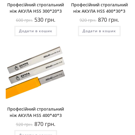
Професійний строгальний
Професійний строгальний
ніж АКУЛА HSS 300*20*3
ніж АКУЛА HSS 400*30*3
Оригінальна
Поточна
Оригінальна
Поточн
530
грн.
870
грн.
600
грн.
920
грн.
ціна:
ціна:
ціна:
ціна:
600
530
920
870
Додати в кошик
грн..
грн..
Додати в кошик
грн..
грн..
Професійний строгальний
ніж АКУЛА HSS 400*40*3
Оригінальна
Поточна
870
грн.
920
грн.
ціна:
ціна:
920
870