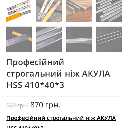
Професійний
строгальний ніж АКУЛА
HSS 410*40*3
870
грн.
Оригінальна
Поточна
920
грн.
ціна:
ціна:
920
870
грн..
грн..
Професійний строгальний ніж АКУЛА