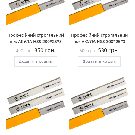
Професійний строгальний
Професійний строгальний
ніж АКУЛА HSS 200*25*3
ніж АКУЛА HSS 300*25*3
Оригінальна
Поточна
Оригінальна
Поточн
350
грн.
530
грн.
400
грн.
600
грн.
ціна:
ціна:
ціна:
ціна:
400
350
600
530
Додати в кошик
грн..
грн..
Додати в кошик
грн..
грн..