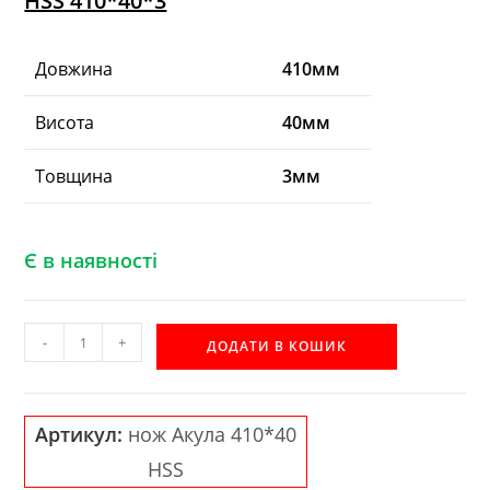
HSS 410*40*3
Довжина
410мм
Висота
40мм
Товщина
3мм
Є в наявності
Професійний
-
+
ДОДАТИ В КОШИК
строгальний
ніж
АКУЛА
Артикул:
нож Акула 410*40
HSS
HSS
410*40*3