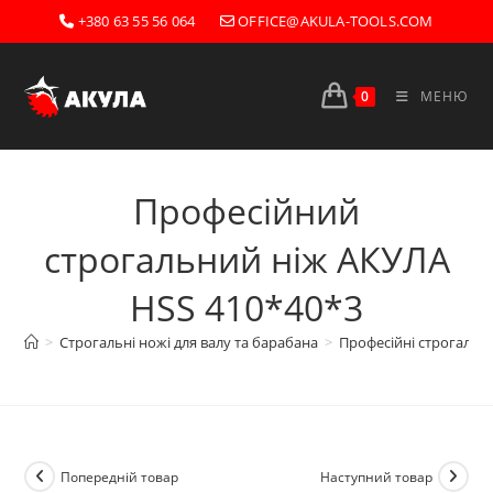
Перейти
+380 63 55 56 064
OFFICE@AKULA-TOOLS.COM
до
вмісту
0
МЕНЮ
Професійний
строгальний ніж АКУЛА
HSS 410*40*3
>
Строгальні ножі для валу та барабана
>
Професійні строгальні
Попередній товар
Наступний товар