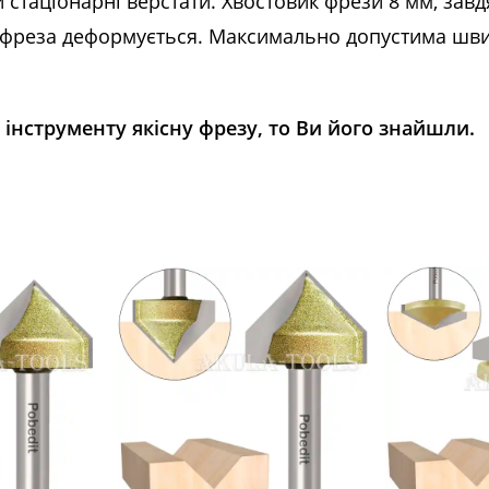
 стаціонарні верстати. Хвостовик фрези 8 мм, за
о фреза деформується. Максимально допустима шви
інструменту якісну фрезу, то Ви його знайшли.