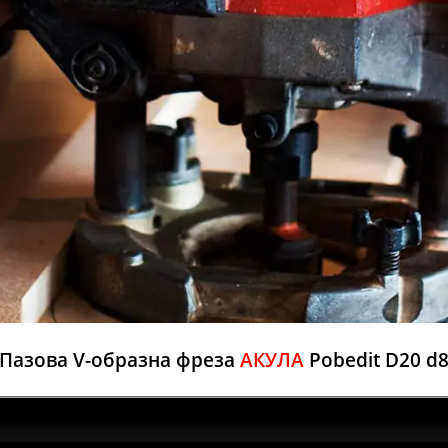
Пазова V-образна фреза
АКУЛА
Pobedit D20 d