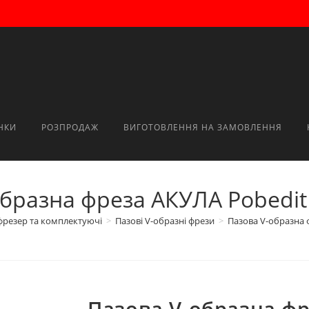
НКИ
РОЗПРОДАЖ
ВИГОТОВЛЕННЯ НА ЗАМОВЛЕННЯ
бразна фреза AКУЛА Pobedit
фрезер та комплектуючі
>
Пазові V-образні фрези
>
Пазова V-образна 
Пазова V-образна фр