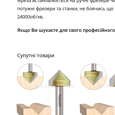
Фреза встановлюється на ручні фрезери чи
потужні фрезери та станки, не боячись щ
24000об/хв.
Якщо Ви шукаєте для свого професійного 
Супутні товари