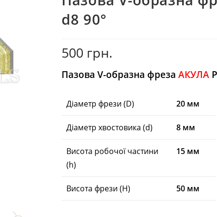
d8 90°
500
грн.
Пазова V-образна фреза
АКУЛА
P
Діаметр фрези (D)
20 мм
Діаметр хвостовика (d)
8 мм
Висота робочої частини
15 мм
(h)
Висота фрези (H)
50 мм