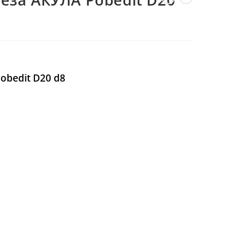
ВЕБ-
САЙТІ
obedit D20 d8