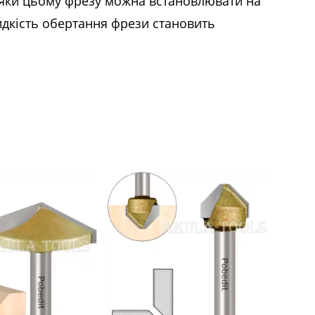
вдяки цьому фрезу можна встановлювати на
дкість обертання фрези становить