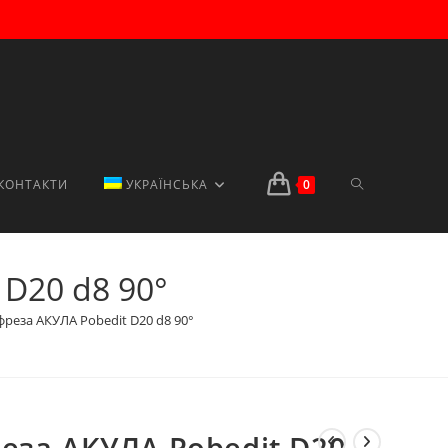
ПЕРЕМКНУТИ
КОНТАКТИ
УКРАЇНСЬКА
0
 D20 d8 90°
ПОШУК
фреза AКУЛА Pobedit D20 d8 90°
НА
еза AКУЛА Pobedit D20