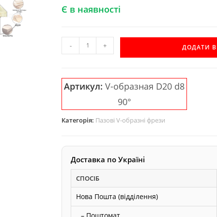
Є в наявності
Пазова
-
+
ДОДАТИ 
V-
образна
фреза
Артикул:
V-образная D20 d8
AКУЛА
90°
Pobedit
D20
Категорія:
Пазові V-образні фрези
d8
90°
кількість
Доставка по Україні
СПОСІБ
Нова Пошта (відділення)
– Поштомат