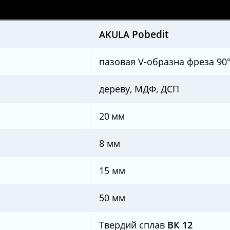
Pobedit
AKULA
пазовая V-образна фреза 90
дереву, МДФ, ДСП
20
мм
8 мм
15 мм
50 мм
Твердий сплав
ВК 12