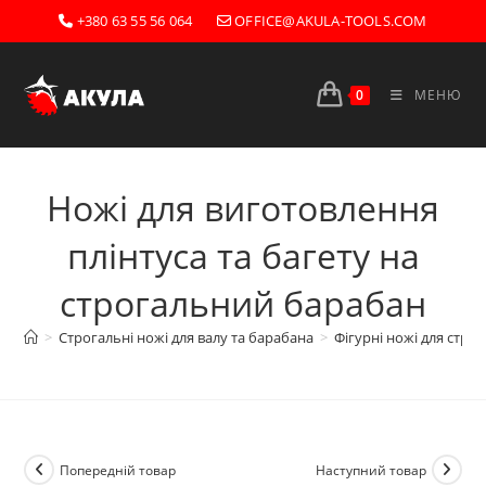
Перейти
+380 63 55 56 064
OFFICE@AKULA-TOOLS.COM
до
вмісту
0
МЕНЮ
Ножі для виготовлення
плінтуса та багету на
строгальний барабан
>
Строгальні ножі для валу та барабана
>
Фігурні ножі для стру
Попередній товар
Наступний товар