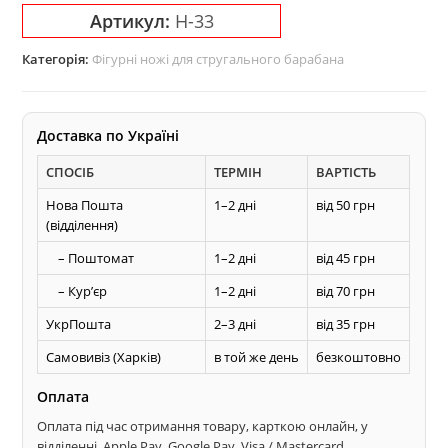
плінтуса
Артикул:
Н-33
та
багету
Категорія:
Фігурні ножі для стругального барабана
на
строгальний
барабан
Доставка по Україні
кількість
СПОСІБ
ТЕРМІН
ВАРТІСТЬ
Нова Пошта
1–2 дні
від 50 грн
(відділення)
– Поштомат
1–2 дні
від 45 грн
– Курʼєр
1–2 дні
від 70 грн
УкрПошта
2–3 дні
від 35 грн
Самовивіз (Харків)
в той же день
безкоштовно
Оплата
Оплата під час отримання товару, карткою онлайн, у
відділенні, Apple Pay, Google Pay, Visa / Mastercard.