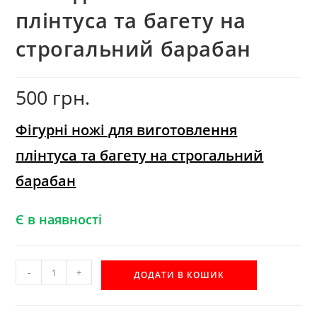
плінтуса та багету на
строгальний барабан
500
грн.
Фігурні ножі для виготовлення
плінтуса та багету на строгальний
барабан
Є в наявності
Ножі
-
+
ДОДАТИ В КОШИК
для
виготовлення