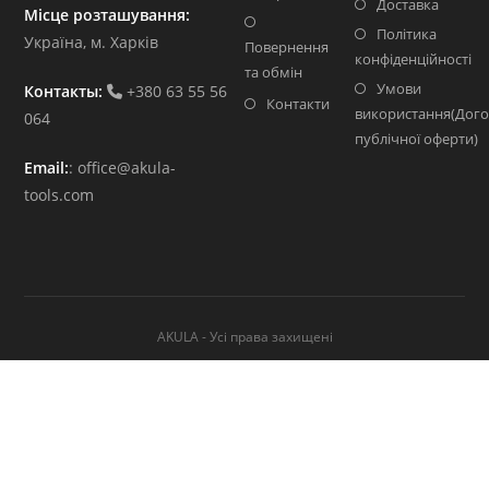
Доставка
Місце розташування:
Політика
Україна, м. Харків
Повернення
конфіденційності
та обмін
Умови
Контакты:
+380 63 55 56
Контакти
використання(Дого
064
публічної оферти)
Email:
:
office@akula-
tools.com
AKULA - Усі права захищені