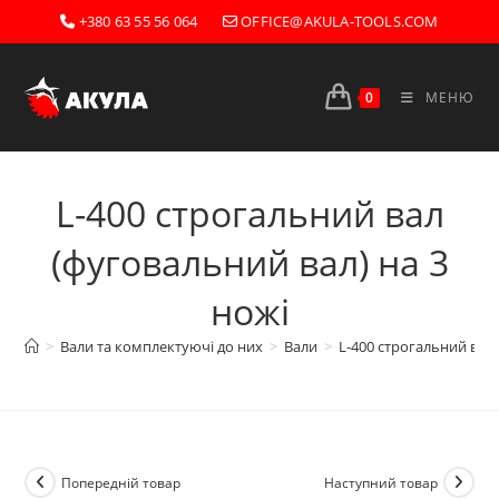
Перейти
+380 63 55 56 064
OFFICE@AKULA-TOOLS.COM
до
вмісту
0
МЕНЮ
L-400 строгальний вал
(фуговальний вал) на 3
ножі
>
Вали та комплектуючі до них
>
Вали
>
L-400 строгальний вал 
Попередній товар
Наступний товар