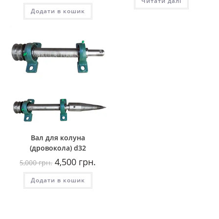
Читати далі
грн..
грн..
Додати в кошик
Вал для колуна
(дровокола) d32
Оригінальна
Поточна
4,500
грн.
5,000
грн.
ціна:
ціна:
5,000
4,500
Додати в кошик
грн..
грн..