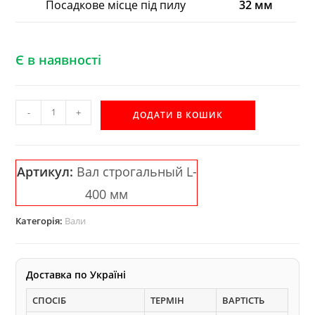
Посадкове місце під пилу
32 мм
Є в наявності
L-
-
+
ДОДАТИ В КОШИК
400
строгальний
вал
Артикул:
Вал строгальный L-
(фуговальний
400 мм
вал)
на
Категорія:
Вали
3
ножі
кількість
Доставка по Україні
СПОСІБ
ТЕРМІН
ВАРТІСТЬ