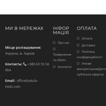
МИ В МЕРЕЖАХ
ІНФОР
ОПЛАТА
МАЦІЯ
Оплата
Про нас
Доставка
Місце розташування:
Політика
Україна, м. Харків
Повернення
конфіденційності
та обмін
Умови
Контакты:
+380 63 55 56
Контакти
використання(Дого
064
публічної оферти)
Email:
:
office@akula-
tools.com