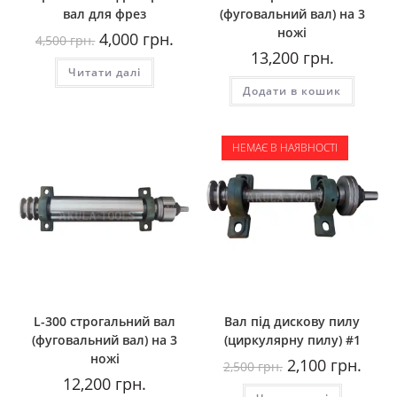
вал для фрез
(фуговальний вал) на 3
ножі
Оригінальна
Поточна
4,000
грн.
4,500
грн.
ціна:
ціна:
13,200
грн.
4,500
4,000
Читати далі
грн..
грн..
Додати в кошик
НЕМАЄ В НАЯВНОСТІ
L-300 строгальний вал
Вал під дискову пилу
(фуговальний вал) на 3
(циркулярну пилу) #1
ножі
Оригінальна
Пото
2,100
грн.
2,500
грн.
ціна:
ціна:
12,200
грн.
2,500
2,100