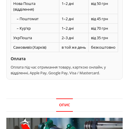
Нова Пошта
1–2 дні
від 50 грн
(відділення)
– Поштомат
1–2 дні
від 45 грн
– Курʼєр
1–2 дні
від 70 грн
УкрПошта
2–3 дні
від 35 грн
Самовивіз (Харків)
в той же день
безкоштовно
Оплата
Оплата під час отримання товару, карткою онлайн, у
відділенні, Apple Pay, Google Pay, Visa / Mastercard.
ОПИС