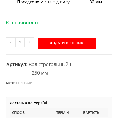
Посадкове місце під пилу
32 мм
Є в наявності
L-
-
+
ДОДАТИ В КОШИК
250
строгальний
вал
Артикул:
Вал строгальный L-
(фуговальний
250 мм
вал)
на
Категорія:
Вали
3
ножі
кількість
Доставка по Україні
СПОСІБ
ТЕРМІН
ВАРТІСТЬ