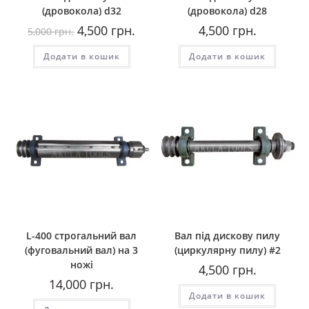
(дровокола) d32
(дровокола) d28
Оригінальна
Поточна
4,500
грн.
4,500
грн.
5,000
грн.
ціна:
ціна:
5,000
4,500
Додати в кошик
грн..
грн..
Додати в кошик
L-400 строгальний вал
Вал під дискову пилу
(фуговальний вал) на 3
(циркулярну пилу) #2
ножі
4,500
грн.
14,000
грн.
Додати в кошик