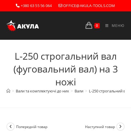
Перейти
+380 63 55 56 064
OFFICE@AKULA-TOOLS.COM
до
вмісту
0
МЕНЮ
L-250 строгальний вал
(фуговальний вал) на 3
ножі
>
Вали та комплектуючі до них
>
Вали
>
L-250 строгальний вал 
Попередній товар
Наступний товар