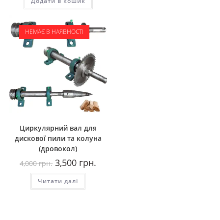
Додати в кошик
НЕМАЄ В НАЯВНОСТІ
Циркулярний вал для
дискової пили та колуна
(дровокол)
Оригінальна
Поточна
3,500
грн.
4,000
грн.
ціна:
ціна:
4,000
3,500
Читати далі
грн..
грн..