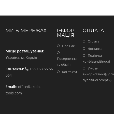
МИ В МЕРЕЖАХ
ІНФОР
ОПЛАТА
МАЦІЯ
Оплата
Про нас
Доставка
Місце розташування:
Політика
Україна, м. Харків
Повернення
конфіденційності
та обмін
Умови
Контакты:
+380 63 55 56
Контакти
використання(Дого
064
публічної оферти)
Email:
:
office@akula-
tools.com