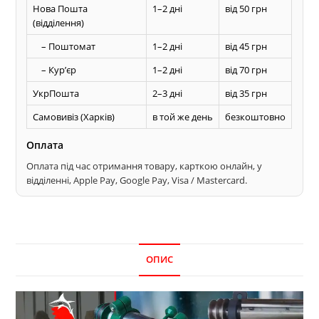
Нова Пошта
1–2 дні
від 50 грн
(відділення)
– Поштомат
1–2 дні
від 45 грн
– Курʼєр
1–2 дні
від 70 грн
УкрПошта
2–3 дні
від 35 грн
Самовивіз (Харків)
в той же день
безкоштовно
Оплата
Оплата під час отримання товару, карткою онлайн, у
відділенні, Apple Pay, Google Pay, Visa / Mastercard.
ОПИС