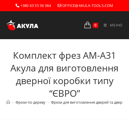
Перейти
+380 63 55 56 064
OFFICE@AKULA-TOOLS.COM
до
вмісту
0
МЕНЮ
Комплект фрез АМ-А31
Акула для виготовлення
дверної коробки типу
“ЄВРО”
>
Фрези по дереву
>
Фрези для виготовлення дверей та дверної