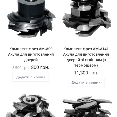
Комплект фрез АМ-А00
Комплект фрез АМ-А141
Акула для виготовлення
Акула для виготовлення
дверей
дверей зі склінням (з
термошвом)
Оригінальна
Поточна
800
грн.
8,500
грн.
ціна:
ціна:
11,300
грн.
8,500
800
Додати в кошик
грн..
грн..
Додати в кошик