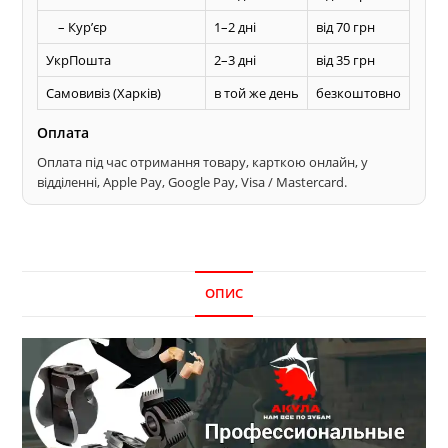
– Курʼєр
1–2 дні
від 70 грн
УкрПошта
2–3 дні
від 35 грн
Самовивіз (Харків)
в той же день
безкоштовно
Оплата
Оплата під час отримання товару, карткою онлайн, у
відділенні, Apple Pay, Google Pay, Visa / Mastercard.
ОПИС