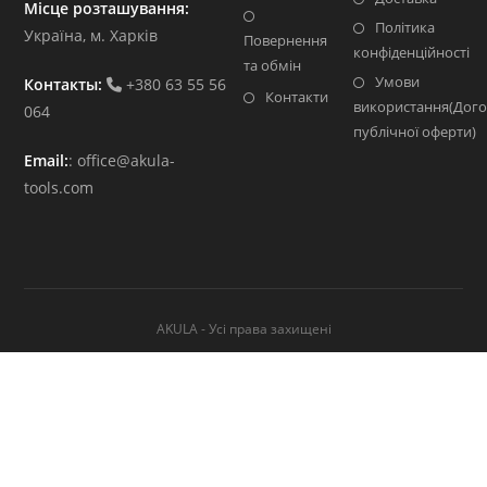
Місце розташування:
Політика
Україна, м. Харків
Повернення
конфіденційності
та обмін
Умови
Контакты:
+380 63 55 56
Контакти
використання(Дого
064
публічної оферти)
Email:
:
office@akula-
tools.com
AKULA - Усі права захищені