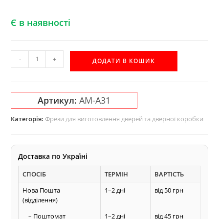
Є в наявності
Комплект
-
+
ДОДАТИ В КОШИК
фрез
АМ-
А31
Артикул:
АМ-А31
Акула
для
Категорія:
Фрези для виготовлення дверей та дверної коробки
виготовлення
дверної
коробки
Доставка по Україні
типу
СПОСІБ
ТЕРМІН
ВАРТІСТЬ
"ЄВРО"
кількість
Нова Пошта
1–2 дні
від 50 грн
(відділення)
– Поштомат
1–2 дні
від 45 грн