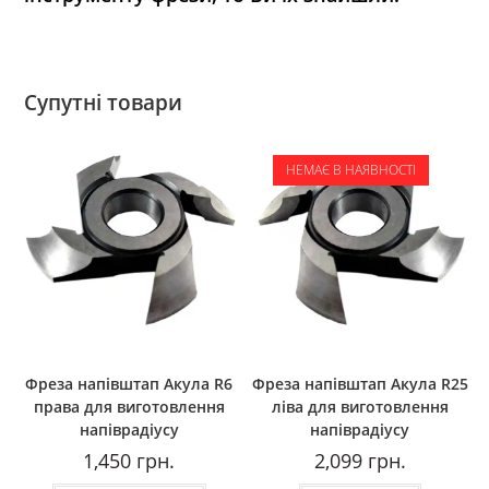
Супутні товари
НЕМАЄ В НАЯВНОСТІ
Фреза напівштап Акула R6
Фреза напівштап Акула R25
права для виготовлення
ліва для виготовлення
напіврадіусу
напіврадіусу
1,450
грн.
2,099
грн.