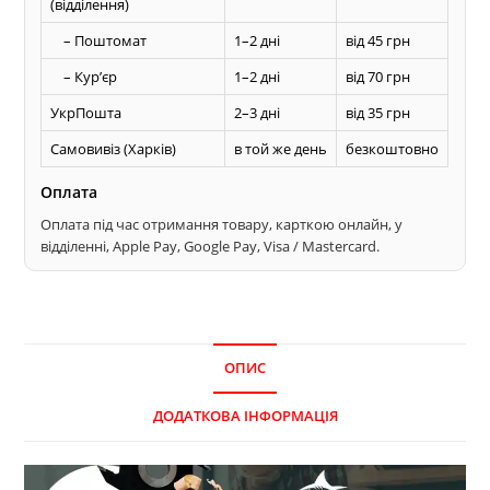
(відділення)
– Поштомат
1–2 дні
від 45 грн
– Курʼєр
1–2 дні
від 70 грн
УкрПошта
2–3 дні
від 35 грн
Самовивіз (Харків)
в той же день
безкоштовно
Оплата
Оплата під час отримання товару, карткою онлайн, у
відділенні, Apple Pay, Google Pay, Visa / Mastercard.
ОПИС
ДОДАТКОВА ІНФОРМАЦІЯ