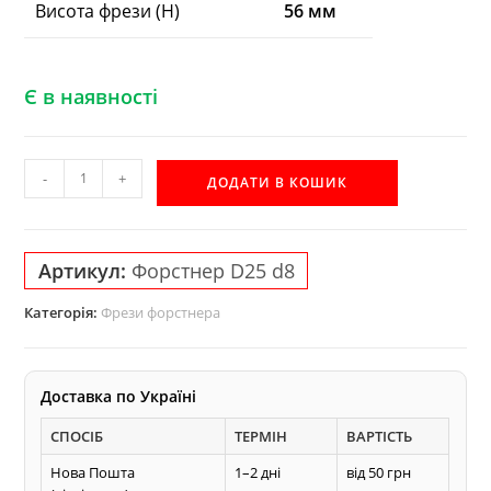
Висота фрези (H)
56 мм
Є в наявності
Фреза
-
+
ДОДАТИ В КОШИК
Форстнера
AКУЛА
Pobedit
Артикул:
Форстнер D25 d8
D25
d8
Категорія:
Фрези форстнера
кількість
Доставка по Україні
СПОСІБ
ТЕРМІН
ВАРТІСТЬ
Нова Пошта
1–2 дні
від 50 грн