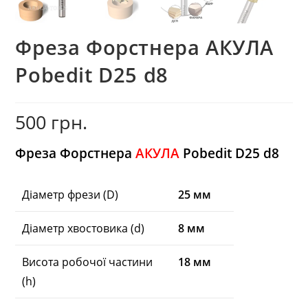
Фреза Форстнера AКУЛА
Pobedit D25 d8
500
грн.
Фреза Форстнера
АКУЛА
Pobedit D25 d8
Діаметр фрези (D)
25 мм
Діаметр хвостовика (d)
8 мм
Висота робочої частини
18 мм
(h)