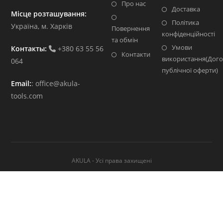
Про нас
Доставка
Місце розташування:
Політика
Україна, м. Харків
Повернення
конфіденційності
та обмін
Умови
Контакты:
+380 63 55 56
Контакти
використання(Дого
064
публічної оферти)
Email:
:
office@akula-
tools.com
AKULA - Усі права захищені