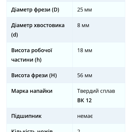
Діаметр фрези (D)
25
мм
Діаметр хвостовика
8 мм
(d)
Висота робочої
18 мм
частини (h)
Висота фрези (H)
56 мм
Марка напайки
Твердий сплав
ВК 12
Підшипник
немає
Кількість ножів
2