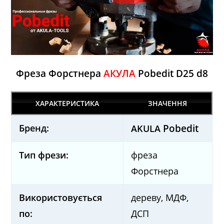
Фреза Форстнера
АКУЛА
Pobedit D25 d8
ХАРАКТЕРИСТИКА
ЗНАЧЕННЯ
Бренд:
Pobedit
AKULA
Тип фрези:
фреза
Форстнера
Використовується
дереву, МДФ,
по:
ДСП