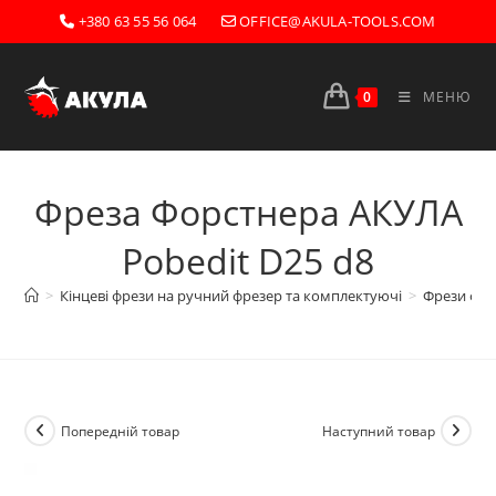
Перейти
+380 63 55 56 064
OFFICE@AKULA-TOOLS.COM
до
вмісту
0
МЕНЮ
Фреза Форстнера AКУЛА
Pobedit D25 d8
>
Кінцеві фрези на ручний фрезер та комплектуючі
>
Фрези фор
Попередній товар
Наступний товар