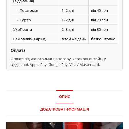
(відділення)
– Поштомат
1–2 дні
від 45 грн
– Курʼєр
1–2 дні
від 70 грн
УкрПошта
2–3 дні
від 35 грн
Самовивіз (Харків)
в той же день
безкоштовно
Оплата
Оплата під час отримання товару, карткою онлайн, у
відділенні, Apple Pay, Google Pay, Visa / Mastercard.
ОПИС
ДОДАТКОВА ІНФОРМАЦІЯ