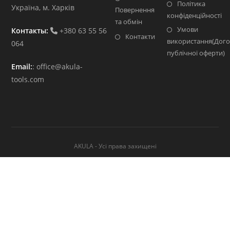
Політика
Україна, м. Харків
Повернення
конфіденційності
та обмін
Умови
Контакты:
+380 63 55 56
Контакти
використання(Дого
064
публічної оферти)
Email:
:
office@akula-
tools.com
AKULA - Усі права захищені