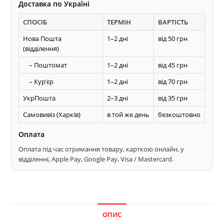
ширині
Доставка по Україні
та
СПОСІБ
ТЕРМІН
ВАРТІСТЬ
довжині
на
Нова Пошта
1–2 дні
від 50 грн
(відділення)
станок
кількість
– Поштомат
1–2 дні
від 45 грн
– Курʼєр
1–2 дні
від 70 грн
УкрПошта
2–3 дні
від 35 грн
Самовивіз (Харків)
в той же день
безкоштовно
Оплата
Оплата під час отримання товару, карткою онлайн, у
відділенні, Apple Pay, Google Pay, Visa / Mastercard.
ОПИС