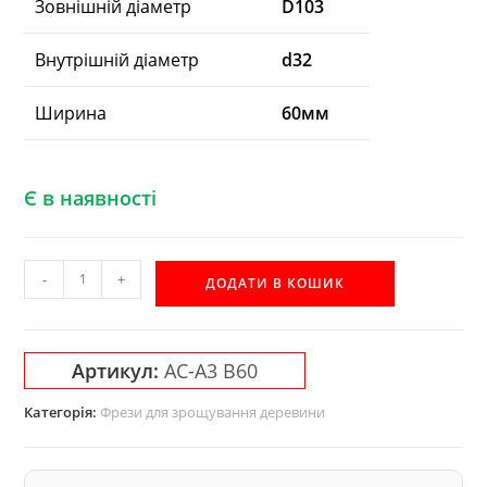
Зовнішній діаметр
D103
Внутрішній діаметр
d32
Ширина
60мм
Є в наявності
Фреза
-
+
ДОДАТИ В КОШИК
AС-
A3
Акула
Артикул:
AС-A3 B60
для
зрощування
Категорія:
Фрези для зрощування деревини
деревини
по