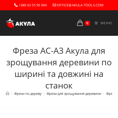
Перейти
+380 63 55 56 064
OFFICE@AKULA-TOOLS.COM
до
вмісту
0
МЕНЮ
Фреза AС-A3 Акула для
зрощування деревини по
ширині та довжині на
станок
>
Фрези по дереву
>
Фрези для зрощування деревини
>
Фреза 