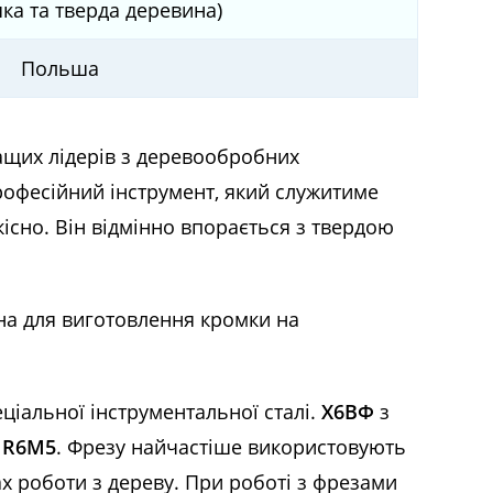
яка та тверда деревина)
Польша
ащих лідерів з деревообробних
рофесійний інструмент, який служитиме
кісно. Він відмінно впорається з твердою
на для виготовлення кромки на
ціальної інструментальної сталі.
Х6ВФ
з
и
R6M5
. Фрезу найчастіше використовують
х роботи з дереву. При роботі з фрезами