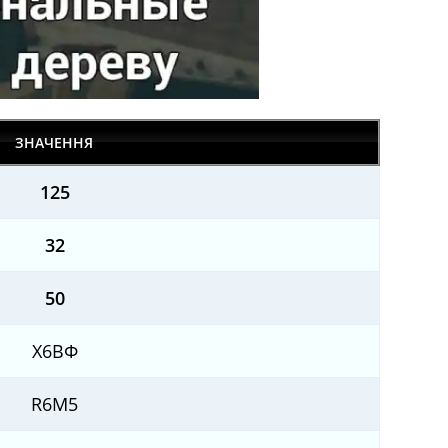
ЗНАЧЕННЯ
125
32
50
Х6ВФ
R6M5