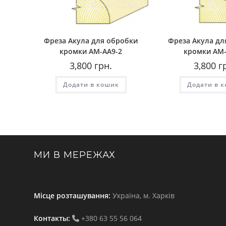
Фреза Акула для обробки
Фреза Акула дл
кромки AМ-AA9-2
кромки AМ-
3,800
грн.
3,800
г
Додати в кошик
Додати в 
МИ В МЕРЕЖАХ
Місце розташування:
Україна, м. Харків
Контакты:
+380 63 55 56 064