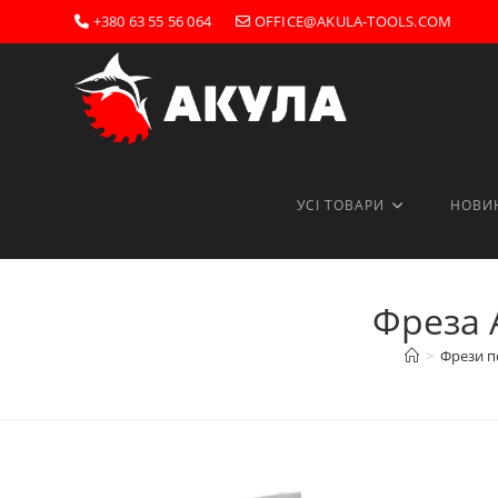
Перейти
+380 63 55 56 064
OFFICE@AKULA-TOOLS.COM
до
вмісту
УСІ ТОВАРИ
НОВИ
Фреза 
>
Фрези п