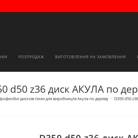
НКИ
РОЗПРОДАЖ
ВИГОТОВЛЕННЯ НА ЗАМОВЛЕННЯ
0 d50 z36 диск АКУЛА по де
рофесійні дискові пили для виробництв Акула по дереву
>
D350 d50 z3
D350 d50 z36 диск А