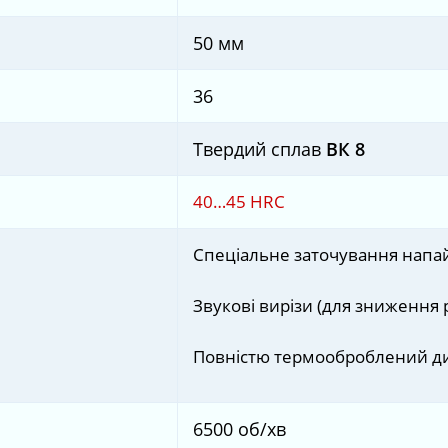
50 мм
36
Твердий сплав
ВК 8
40…45 HRС
Спеціальне заточування напай
Звукові вирізи (для зниження 
Повністю термооброблений д
6500 об/хв