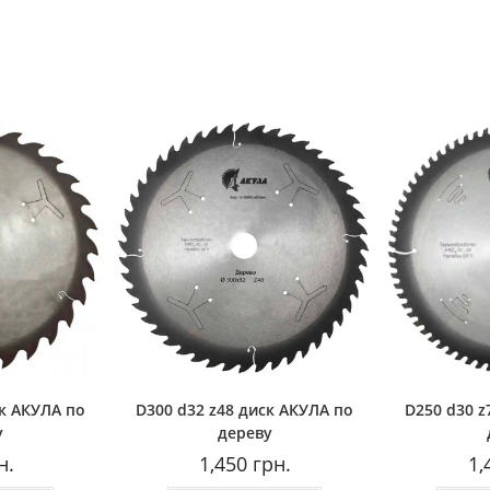
ск АКУЛА по
D300 d32 z48 диск АКУЛА по
D250 d30 z
у
дереву
н.
1,450
грн.
1,