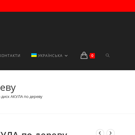
ПЕРЕМКНУТИ
КОНТАКТИ
УКРАЇНСЬКА
0
реву
ПОШУК
6 диск АКУЛА по дереву
НА
КУЛА по дереву