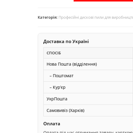
z36
диск
Категорія:
Професійні дискові пили для виробницт
АКУЛА
по
дереву
Доставка по Україні
кількість
СПОСІБ
Нова Пошта (відділення)
– Поштомат
– Курʼєр
УкрПошта
Самовивіз (Харків)
Оплата
Оплата під час отримання товару, карткою он