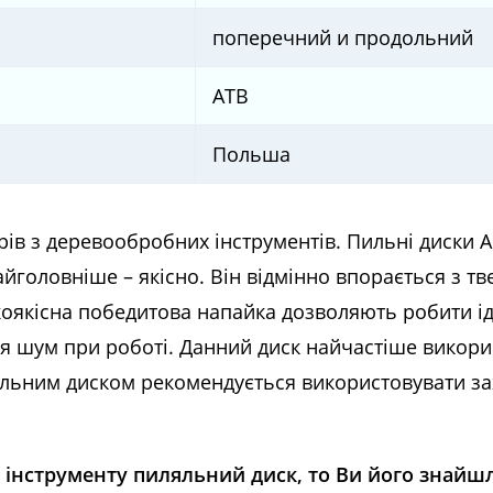
поперечний и продольний
ATB
Польша
ів з деревообробних інструментів. Пильні диски A
айголовніше – якісно. Він відмінно впорається з т
оякісна победитова напайка дозволяють робити ід
ся шум при роботі. Данний диск найчастіше викор
ляльним диском рекомендується використовувати за
 інструменту пиляльний диск, то Ви його знайш