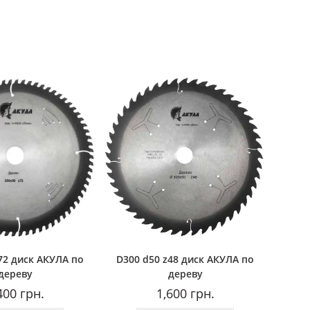
72 диск АКУЛА по
D300 d50 z48 диск АКУЛА по
дереву
дереву
400
грн.
1,600
грн.