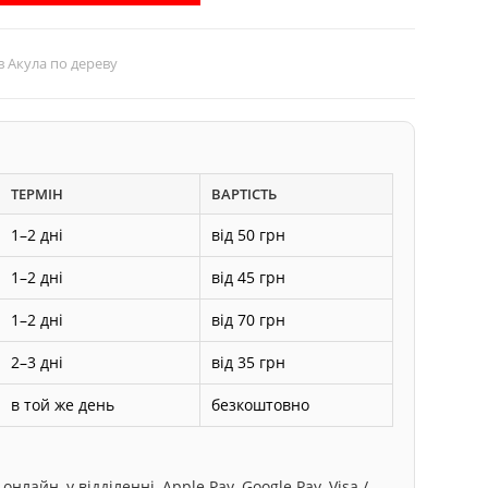
в Акула по дереву
ТЕРМІН
ВАРТІСТЬ
1–2 дні
від 50 грн
1–2 дні
від 45 грн
1–2 дні
від 70 грн
2–3 дні
від 35 грн
в той же день
безкоштовно
лайн, у відділенні, Apple Pay, Google Pay, Visa /