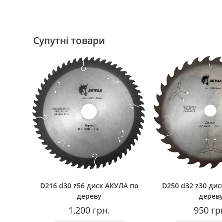
Супутні товари
D216 d30 z56 диск АКУЛА по
D250 d32 z30 ди
дереву
дерев
1,200
грн.
950
гр