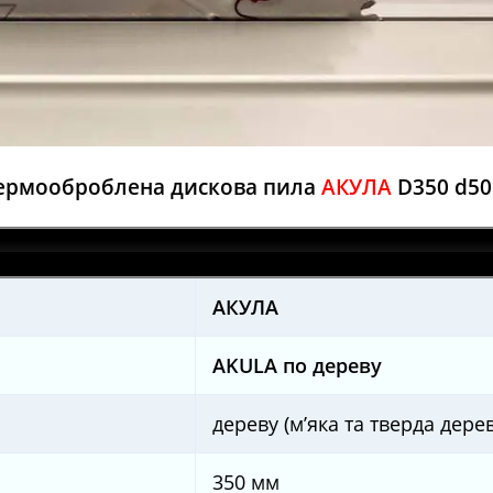
ермооброблена дискова пила
АКУЛА
D350 d50
AКУЛА
AKULA по дереву
дереву (м’яка та тверда дере
350 мм