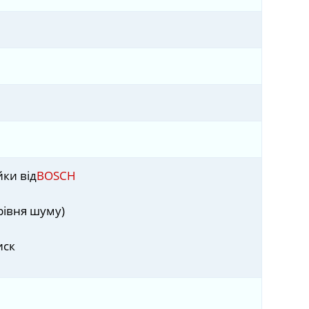
ки від
BOSCH
рівня шуму)
иск