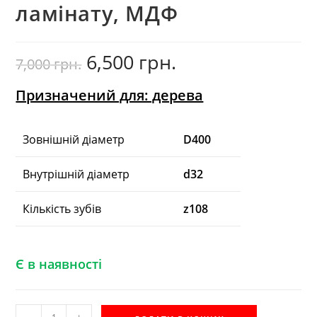
ламінату, МДФ
6,500
грн.
Оригінальна
Поточна
7,000
грн.
ціна:
ціна:
7,000
6,500
грн..
грн..
Призначений для: дерева
Зовнішній діаметр
D400
Внутрішній діаметр
d32
Кількість зубів
z108
Є в наявності
D350