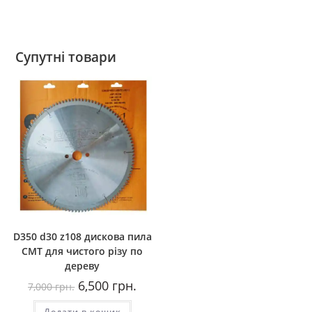
Супутні товари
D350 d30 z108 дискова пила
CMT для чистого різу по
дереву
Оригінальна
Поточна
6,500
грн.
7,000
грн.
ціна:
ціна:
7,000
6,500
Додати в кошик