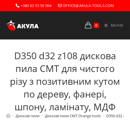
Перейти
+380 63 55 56 064
OFFICE@AKULA-TOOLS.COM
до
вмісту
0
МЕНЮ
D350 d32 z108 дискова
пила CMT для чистого
різу з позитивним кутом
по дереву, фанері,
шпону, ламінату, МДФ
>
Дискові пили
>
Дискові пили CMT Orange tools
>
D350 d32 z10