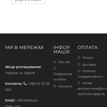
грн..
грн..
МИ В МЕРЕЖАХ
ІНФОР
ОПЛАТА
МАЦІЯ
Оплата
Про нас
Доставка
Місце розташування:
Політика
Україна, м. Харків
Повернення
конфіденційності
та обмін
Умови
Контакты:
+380 63 55 56
Контакти
використання(Дого
064
публічної оферти)
Email:
:
office@akula-
tools.com