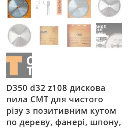
D350 d32 z108 дискова
пила CMT для чистого
різу з позитивним кутом
по дереву, фанері, шпону,