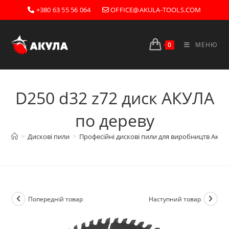
Перейти
+380 63 55 56 064
OFFICE@AKULA-TOOLS.COM
до
вмісту
0
МЕНЮ
D250 d32 z72 диск АКУЛА
по дереву
>
Дискові пили
>
Професійні дискові пили для виробництв Акула
Попередній товар
Наступний товар