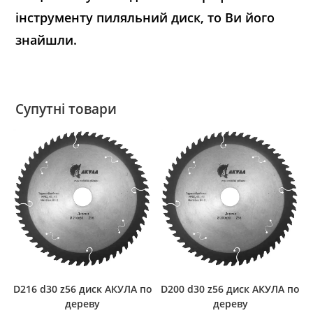
інструменту пиляльний диск, то Ви його
знайшли.
Супутні товари
D216 d30 z56 диск АКУЛА по
D200 d30 z56 диск АКУЛА по
дереву
дереву