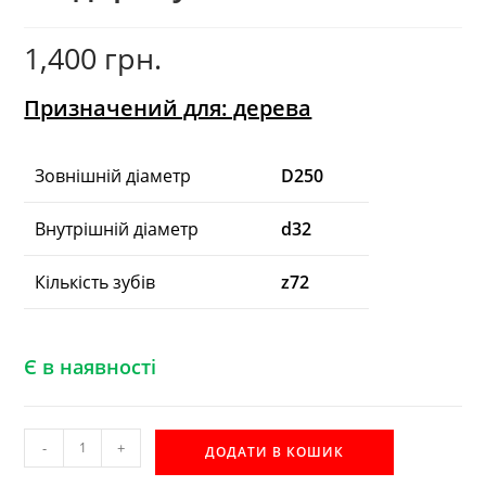
1,400
грн.
Призначений для: дерева
Зовнішній діаметр
D250
Внутрішній діаметр
d32
Кількість зубів
z72
Є в наявності
D250
-
+
ДОДАТИ В КОШИК
d32