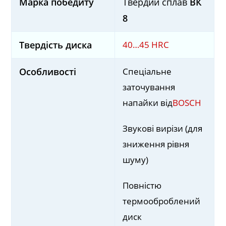
Марка победиту
Твердий сплав
ВК
8
40…45 HRС
Твердість диска
Спеціальне
Особливості
заточування
напайки від
BOSCH
Звукові вирізи (для
зниження рівня
шуму)
Повністю
термооброблений
диск