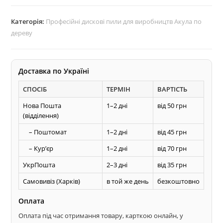
z72
диск
Категорія:
Професійні дискові пили для виробництв Акула по
АКУЛА
дереву
по
дереву
кількість
Доставка по Україні
СПОСІБ
ТЕРМІН
ВАРТІСТЬ
Нова Пошта
1–2 дні
від 50 грн
(відділення)
– Поштомат
1–2 дні
від 45 грн
– Курʼєр
1–2 дні
від 70 грн
УкрПошта
2–3 дні
від 35 грн
Самовивіз (Харків)
в той же день
безкоштовно
Оплата
Оплата під час отримання товару, карткою онлайн, у