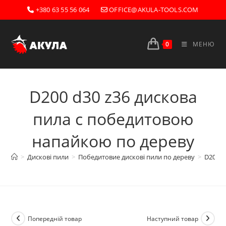
Перейти
+380 63 55 56 064
OFFICE@AKULA-TOOLS.COM
до
вмісту
0
МЕНЮ
D200 d30 z36 дискова
пила с победитовою
напайкою по дереву
>
Дискові пили
>
Победитовие дискові пили по дереву
>
D200 d
Попередній товар
Наступний товар