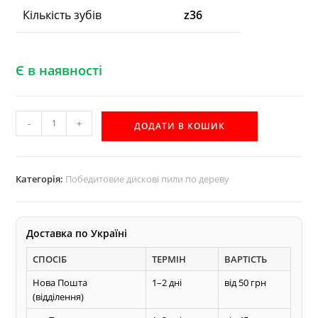
Кількість зубів
z36
Є в наявності
D200
-
+
ДОДАТИ В КОШИК
d30
z36
дискова
Категорія:
Победитовие дискові пили по дереву
пила
с
победитовою
Доставка по Україні
напайкою
СПОСІБ
ТЕРМІН
ВАРТІСТЬ
по
дереву
Нова Пошта
1–2 дні
від 50 грн
кількість
(відділення)