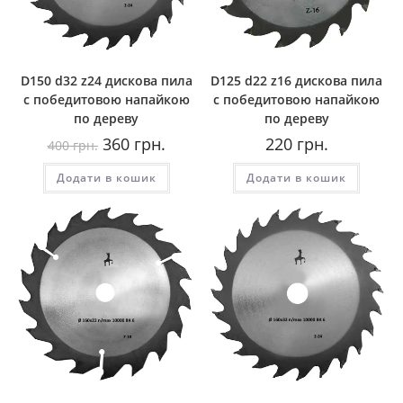
D150 d32 z24 дискова пила
D125 d22 z16 дискова пила
с победитовою напайкою
с победитовою напайкою
по дереву
по дереву
Оригінальна
Поточна
360
грн.
220
грн.
400
грн.
ціна:
ціна:
400
360
Додати в кошик
грн..
грн..
Додати в кошик