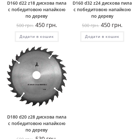
D160 d22 z18 дискова пила
D160 d32 z24 дискова пила
с победитовою напайкою
с победитовою напайкою
по дереву
по дереву
Оригінальна
Поточна
Оригінальна
Поточн
450
грн.
450
грн.
500
грн.
500
грн.
ціна:
ціна:
ціна:
ціна:
500
450
500
450
Додати в кошик
грн..
грн..
Додати в кошик
грн..
грн..
D180 d20 z28 дискова пила
с победитовою напайкою
по дереву
Оригінальна
Поточна
530
грн.