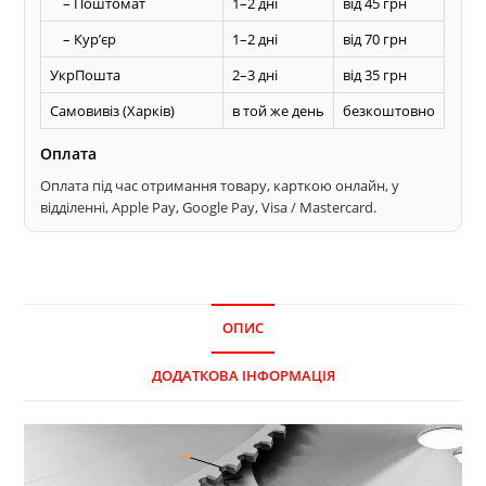
– Поштомат
1–2 дні
від 45 грн
– Курʼєр
1–2 дні
від 70 грн
УкрПошта
2–3 дні
від 35 грн
Самовивіз (Харків)
в той же день
безкоштовно
Оплата
Оплата під час отримання товару, карткою онлайн, у
відділенні, Apple Pay, Google Pay, Visa / Mastercard.
ОПИС
ДОДАТКОВА ІНФОРМАЦІЯ