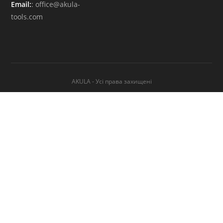
Email:
:
office@akula-
tools.com
AKULA - Усі права захищені