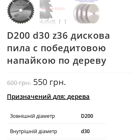
D200 d30 z36 дискова
пила с победитовою
напайкою по дереву
550
грн.
Оригінальна
Поточна
600
грн.
ціна:
ціна:
600
550
грн..
грн..
Призначений для: дерева
Зовнішній діаметр
D200
Внутрішній діаметр
d30