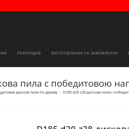
НКИ
РОЗПРОДАЖ
ВИГОТОВЛЕННЯ НА ЗАМОВЛЕННЯ
скова пила с победитовою на
дитовие дискові пили по дереву
>
D185 d20 z28 дискова пила с побед
D185 d20 z28 дисков