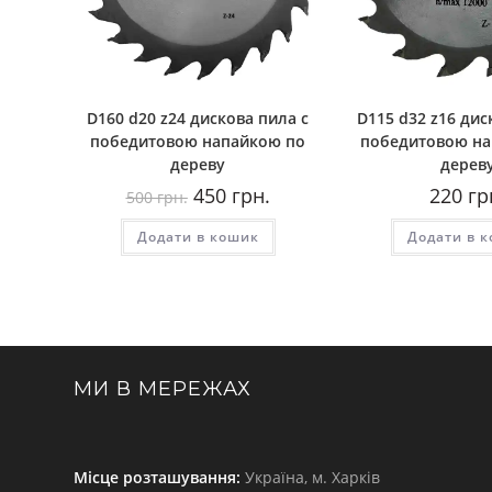
D160 d20 z24 дискова пила с
D115 d32 z16 дис
победитовою напайкою по
победитовою на
дереву
дерев
Оригінальна
Поточна
450
грн.
220
гр
500
грн.
ціна:
ціна:
500
450
Додати в кошик
грн..
грн..
Додати в 
МИ В МЕРЕЖАХ
Місце розташування:
Україна, м. Харків