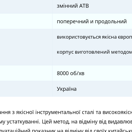
змінний ATB
поперечний и продольний
використовується якісна євро
корпус виготовлений методом
8000 об/хв
Україна
ня з якісної інструментальної сталі та високоякі
му устаткуванні. Цей метод, на відміну від видавл
уатаційний показник на відміну від своїх китайськ