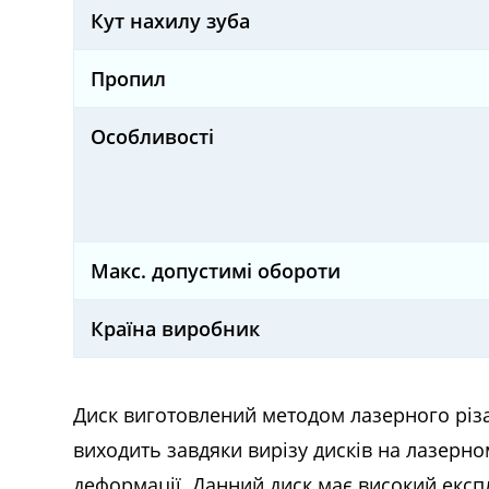
Кут нахилу зуба
Пропил
Особливості
Макс. допустимі обороти
Країна виробник
Диск виготовлений методом лазерного різан
виходить завдяки вирізу дисків на лазерно
деформації. Данний диск має високий експл