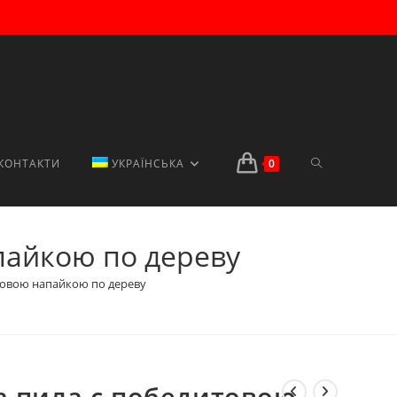
ПЕРЕМКНУТИ
КОНТАКТИ
УКРАЇНСЬКА
0
пайкою по дереву
ПОШУК
итовою напайкою по дереву
НА
а пила с победитовою