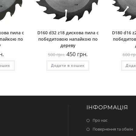
кова пила с
D160 d32 z18 дискова пила с
D180 d16 z
пайкою по
победитовою напайкою по
победито
у
дереву
Оригінальна
Поточна
н.
450
грн.
500
грн.
600
гр
ціна:
ціна:
500
450
кошик
Додати в кошик
грн..
грн..
Дода
ІНФОРМАЦІЯ
Про нас
Повернення та обмін