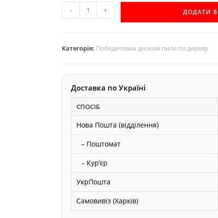
D185
-
+
ДОДАТИ 
d20
z28
дискова
Категорія:
Победитовие дискові пили по дереву
пила
с
победитовою
Доставка по Україні
напайкою
по
СПОСІБ
дереву
Нова Пошта (відділення)
кількість
– Поштомат
– Курʼєр
УкрПошта
Самовивіз (Харків)