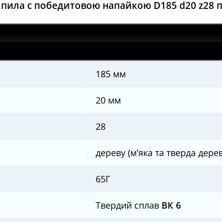
 пила с победитовою напайкою
D185 d20 z28 
185 мм
20 мм
28
дереву (м’яка та тверда дере
65Г
Твердий сплав
ВК 6