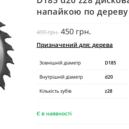
напайкою по дереву
450
грн.
Оригінальна
Поточна
499
грн.
ціна:
ціна:
499
450
грн..
грн..
Призначений для: дерева
Зовнішній діаметр
D185
Внутрішній діаметр
d20
Кількість зубів
z28
Є в наявності