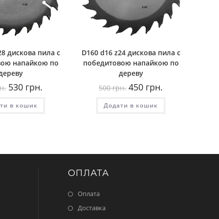
28 дискова пила с
D160 d16 z24 дискова пила с
вою напайкою по
победитовою напайкою по
дереву
дереву
Оригінальна
Поточна
Оригінальна
Поточна
530
грн.
450
грн.
н.
500
грн.
ціна:
ціна:
ціна:
ціна:
600
530
500
450
ти в кошик
грн..
грн..
Додати в кошик
грн..
грн..
ОПЛАТА
Оплата
Доставка