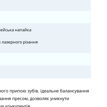
пейська напайка
 лазерного різання
сного припою зубів. Ідеальне балансування
ювання пресом, дозволяє уникнути
их конкурентів.