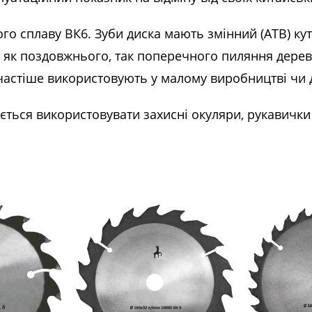
о сплаву ВК6. Зуби диска мають змінний (ATB) кут
 як поздовжнього, так поперечного пиляння дереви
айчастіше використовують у малому виробництві чи
ється використовувати захисні окуляри, рукавичк