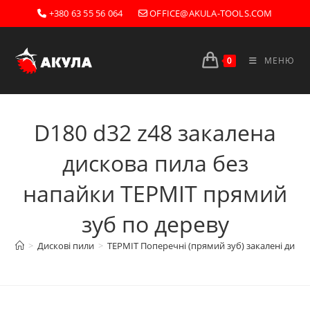
Перейти
+380 63 55 56 064
OFFICE@AKULA-TOOLS.COM
до
вмісту
0
МЕНЮ
D180 d32 z48 закалена
дискова пила без
напайки ТЕРМІТ прямий
зуб по дереву
>
Дискові пили
>
ТЕРМІТ Поперечні (прямий зуб) закалені диско