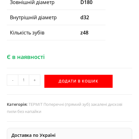
Зовнішній діаметр
D180
Внутрішній діаметр
d32
Кількість зубів
z48
Є в наявності
D180
-
+
ДОДАТИ В КОШИК
d32
z48
закалена
Категорія:
ТЕРМІТ Поперечні (прямий зуб) закалені дискові
дискова
пили без напайки
пила
без
напайки
Доставка по Україні