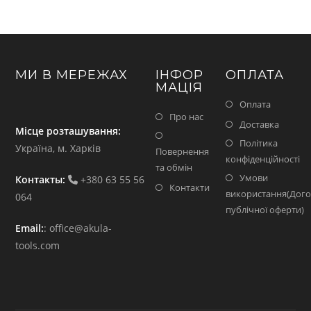
МИ В МЕРЕЖАХ
ІНФОР
ОПЛАТА
МАЦІЯ
Оплата
Про нас
Доставка
Місце розташування:
Політика
Україна, м. Харків
Повернення
конфіденційності
та обмін
Умови
Контакты:
+380 63 55 56
Контакти
використання(Дого
064
публічної оферти)
Email:
:
office@akula-
tools.com