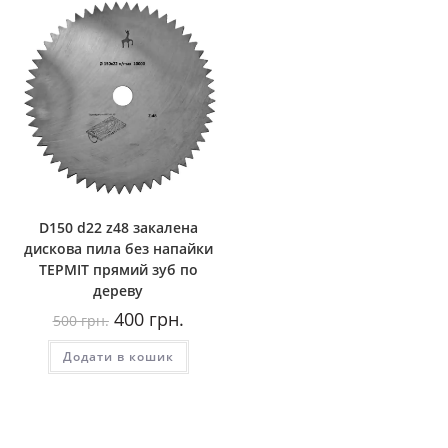
D150 d22 z48 закалена
дискова пила без напайки
ТЕРМІТ прямий зуб по
дереву
Оригінальна
Поточна
400
грн.
500
грн.
ціна:
ціна:
500
400
Додати в кошик
грн..
грн..