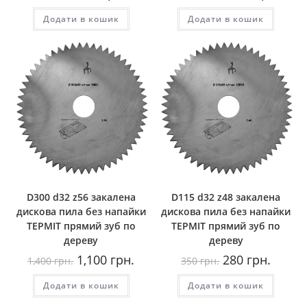
ціна:
ціна:
ціна:
ціна:
700
600
3,500
2,700
Додати в кошик
грн..
грн..
Додати в кошик
грн..
грн..
D300 d32 z56 закалена
D115 d32 z48 закалена
дискова пила без напайки
дискова пила без напайки
ТЕРМІТ прямий зуб по
ТЕРМІТ прямий зуб по
дереву
дереву
Оригінальна
Поточна
Оригінальна
Поточн
1,100
грн.
280
грн.
1,400
грн.
350
грн.
ціна:
ціна:
ціна:
ціна:
1,400
1,100
350
280
Додати в кошик
грн..
грн..
Додати в кошик
грн..
грн..