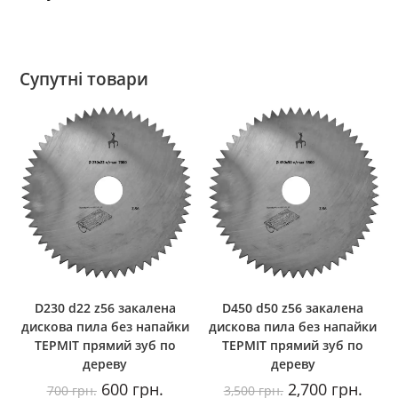
Супутні товари
D230 d22 z56 закалена
D450 d50 z56 закалена
дискова пила без напайки
дискова пила без напайки
ТЕРМІТ прямий зуб по
ТЕРМІТ прямий зуб по
дереву
дереву
Оригінальна
Поточна
Оригінальна
Пото
600
грн.
2,700
грн.
700
грн.
3,500
грн.