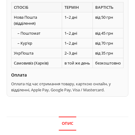
ТЕРМІТ
СПОСІБ
ТЕРМІН
ВАРТІСТЬ
прямий
зуб
Нова Пошта
1–2 дні
від 50 грн
(відділення)
по
дереву
– Поштомат
1–2 дні
від 45 грн
кількість
– Курʼєр
1–2 дні
від 70 грн
УкрПошта
2–3 дні
від 35 грн
Самовивіз (Харків)
в той же день
безкоштовно
Оплата
Оплата під час отримання товару, карткою онлайн, у
відділенні, Apple Pay, Google Pay, Visa / Mastercard.
ОПИС