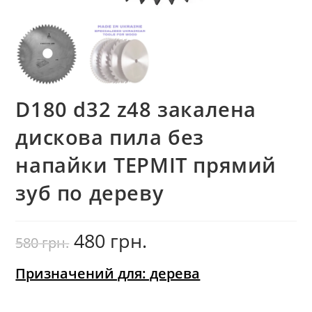
D180 d32 z48 закалена
дискова пила без
напайки ТЕРМІТ прямий
зуб по дереву
480
грн.
Оригінальна
Поточна
580
грн.
ціна:
ціна:
580
480
грн..
грн..
Призначений для: дерева