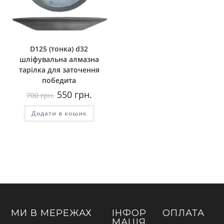
D125 (тонка) d32
шліфувальна алмазна
тарілка для заточення
победита
Оригінальна
Поточна
550
грн.
700
грн.
ціна:
ціна:
700
550
Додати в кошик
грн..
грн..
МИ В МЕРЕЖАХ
ІНФОР
ОПЛАТА
МАЦІЯ