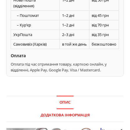
(відділення)
– Поштомат
1–2 дні
від 45 грн
– Курʼєр
1–2 дні
від 70 грн
УкрПошта
2–3 дні
від 35 грн
Самовивіз (Харків)
в той же день
безкоштовно
Оплата
Оплата під час отримання товару, карткою онлайн, у
відділенні, Apple Pay, Google Pay, Visa / Mastercard.
ОПИС
ДОДАТКОВА ІНФОРМАЦІЯ