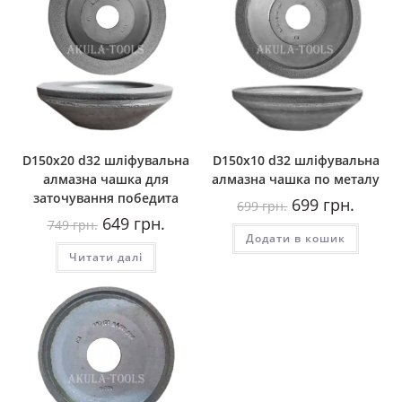
D150x20 d32 шліфувальна
D150x10 d32 шліфувальна
алмазна чашка для
алмазна чашка по металу
заточування победита
Оригінальна
Поточн
699
грн.
699
грн.
ціна:
ціна:
Оригінальна
Поточна
649
грн.
749
грн.
699
699
ціна:
ціна:
Додати в кошик
грн..
грн..
749
649
Читати далі
грн..
грн..