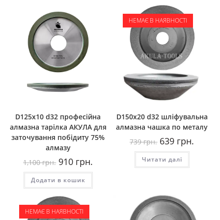
НЕМАЄ В НАЯВНОСТІ
D125x10 d32 професійна
D150x20 d32 шліфувальна
алмазна тарілка АКУЛА для
алмазна чашка по металу
заточування побідиту 75%
Оригінальна
Поточн
639
грн.
739
грн.
ціна:
ціна:
алмазу
739
639
Оригінальна
Поточна
Читати далі
грн..
грн..
910
грн.
1,100
грн.
ціна:
ціна:
1,100
910
Додати в кошик
грн..
грн..
НЕМАЄ В НАЯВНОСТІ