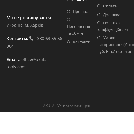
Оплата
Про нас
Доставка
Місце розташування:
Політика
Україна, м. Харків
Повернення
конфіденційності
та обмін
Умови
Контакты:
+380 63 55 56
Контакти
використання(Дого
064
публічної оферти)
Email:
:
office@akula-
tools.com
AKULA - Усі права захищені