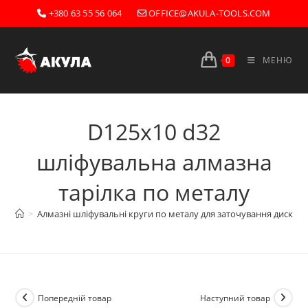
Перейти
+380 63 55 56 064
OFFICE@AKULA-TOOLS.COM
до
вмісту
0
МЕНЮ
D125x10 d32
шліфувальна алмазна
тарілка по металу
>
Алмазні шліфувальні круги по металу для заточування дисков
Попередній товар
Наступний товар