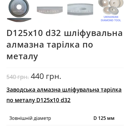
D125x10 d32 шліфувальна
алмазна тарілка по
металу
440
грн.
Оригінальна
Поточна
540
грн.
ціна:
ціна:
540
440
грн..
грн..
Заводська алмазна шліфувальна тарілка
по металу D125x10 d32
Зовнішній діаметр
D 125 мм