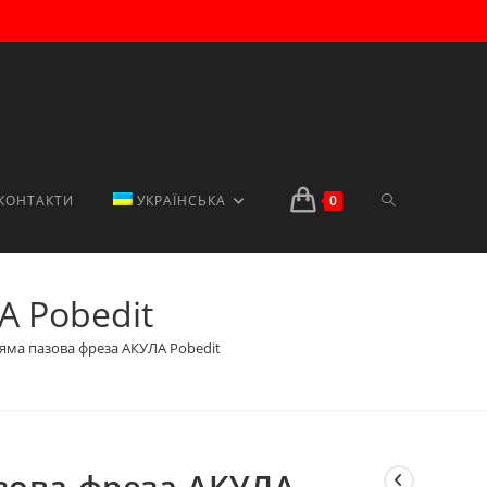
ПЕРЕМКНУТИ
КОНТАКТИ
УКРАЇНСЬКА
0
А Pobedit
ПОШУК
ряма пазова фреза AКУЛА Pobedit
НА
азова фреза AКУЛА