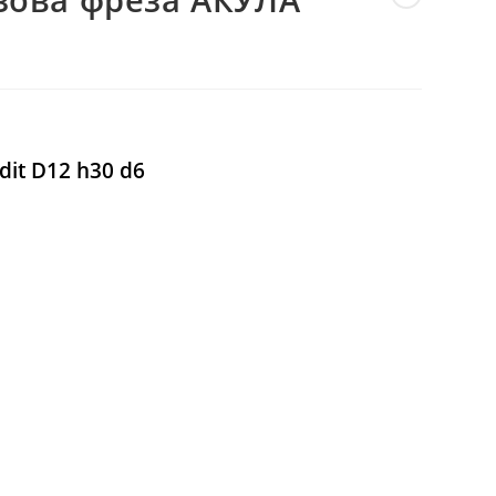
ВЕБ-
САЙТІ
dit D12 h30 d6