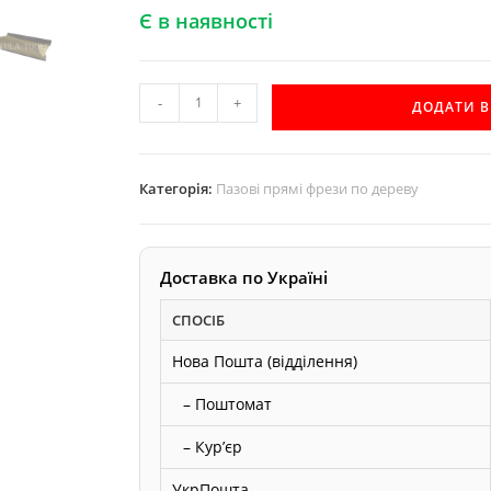
Є в наявності
D12
-
+
ДОДАТИ 
h30
d6
пряма
Категорія:
Пазові прямі фрези по дереву
пазова
фреза
AКУЛА
Доставка по Україні
Pobedit
кількість
СПОСІБ
Нова Пошта (відділення)
– Поштомат
– Курʼєр
УкрПошта