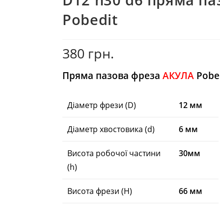
Pobedit
380
грн.
Пряма пазова фреза
АКУЛА
Pobe
Діаметр фрези (D)
12 мм
Діаметр хвостовика (d)
6 мм
Висота робочої частини
30мм
(h)
Висота фрези (H)
66 мм