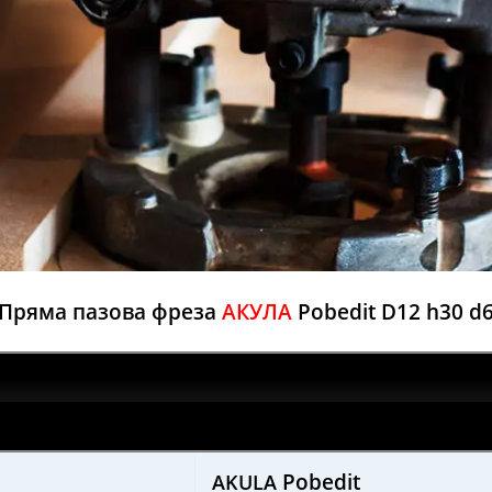
Пряма пазова фреза
АКУЛА
Pobedit D12 h30 d
Pobedit
AKULA