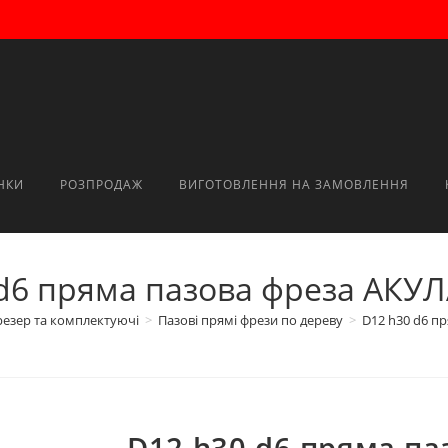
НКИ
РОЗПРОДАЖ
ВИГОТОВЛЕННЯ НА ЗАМОВЛЕННЯ
d6 пряма пазова фреза AКУЛ
резер та комплектуючі
>
Пазові прямі фрези по дереву
>
D12 h30 d6 п
D12 h30 d6 пряма п