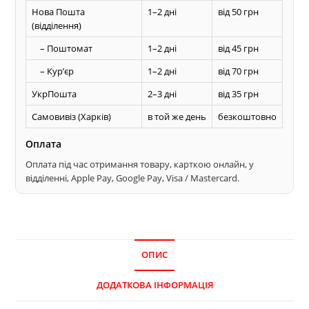
Нова Пошта
1–2 дні
від 50 грн
(відділення)
– Поштомат
1–2 дні
від 45 грн
– Курʼєр
1–2 дні
від 70 грн
УкрПошта
2–3 дні
від 35 грн
Самовивіз (Харків)
в той же день
безкоштовно
Оплата
Оплата під час отримання товару, карткою онлайн, у
відділенні, Apple Pay, Google Pay, Visa / Mastercard.
ОПИС
ДОДАТКОВА ІНФОРМАЦІЯ