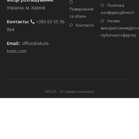
Політика
Україна, м. Харків
Повернення
конфіденційності
та обмін
Умови
Контакты:
+380 63 55 56
Контакти
використання(Дого
064
публічної оферти)
Email:
:
office@akula-
tools.com
AKULA - Усі права захищені