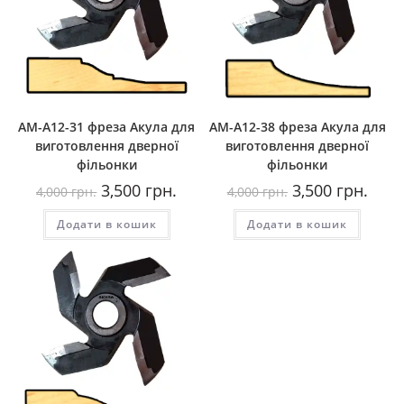
AM-A12-31 фреза Акула для
AM-A12-38 фреза Акула для
виготовлення дверної
виготовлення дверної
фільонки
фільонки
Оригінальна
Поточна
Оригінальна
Пото
3,500
грн.
3,500
грн.
4,000
грн.
4,000
грн.
ціна:
ціна:
ціна:
ціна:
4,000
3,500
4,000
3,500
Додати в кошик
грн..
грн..
Додати в кошик
грн..
грн..