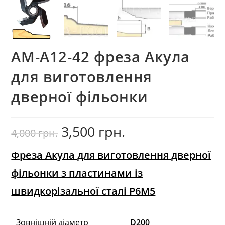
AM-A12-42 фреза Акула
для виготовлення
дверної фільонки
3,500
грн.
Оригінальна
Поточна
4,000
грн.
ціна:
ціна:
4,000
3,500
грн..
грн..
Фреза Акула для виготовлення дверної
фільонки з пластинами із
швидкорізальної сталі Р6М5
Зовнішній діаметр
D200