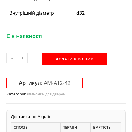
Внутрішній діаметр
d32
Є в наявності
AM-
-
+
ДОДАТИ В КОШИК
A12-
42
фреза
Артикул:
AM-A12-42
Акула
для
Категорія:
Фільонки для дверей
виготовлення
дверної
фільонки
Доставка по Україні
кількість
СПОСІБ
ТЕРМІН
ВАРТІСТЬ