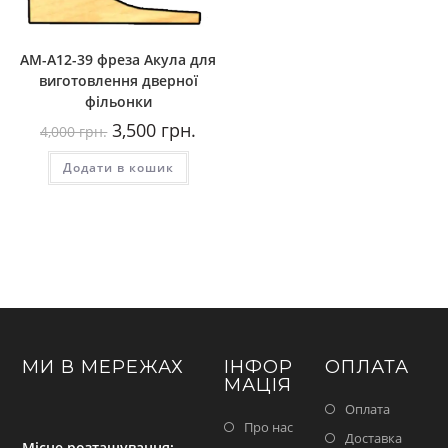
AM-A12-39 фреза Акула для
виготовлення дверної
фільонки
Оригінальна
Поточна
3,500
грн.
4,000
грн.
ціна:
ціна:
4,000
3,500
Додати в кошик
грн..
грн..
МИ В МЕРЕЖАХ
ІНФОР
ОПЛАТА
МАЦІЯ
Оплата
Про нас
Доставка
Місце розташування: