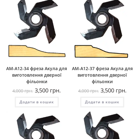
AM-A12-34 фреза Акула для
AM-A12-37 фреза Акула для
виготовлення дверної
виготовлення дверної
фільонки
фільонки
Оригінальна
Поточна
Оригінальна
Пото
3,500
грн.
3,500
грн.
4,000
грн.
4,000
грн.
ціна:
ціна:
ціна:
ціна:
4,000
3,500
4,000
3,500
Додати в кошик
грн..
грн..
Додати в кошик
грн..
грн..