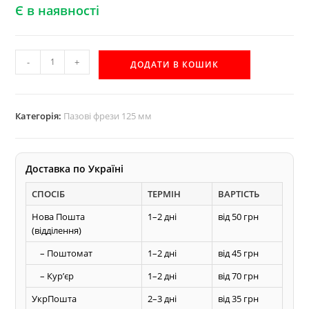
Є в наявності
125х10
-
+
ДОДАТИ В КОШИК
пазова
фреза
Акула
Категорія:
Пазові фрези 125 мм
для
по
дереву
Доставка по Україні
кількість
СПОСІБ
ТЕРМІН
ВАРТІСТЬ
Нова Пошта
1–2 дні
від 50 грн
(відділення)
– Поштомат
1–2 дні
від 45 грн
– Курʼєр
1–2 дні
від 70 грн
УкрПошта
2–3 дні
від 35 грн