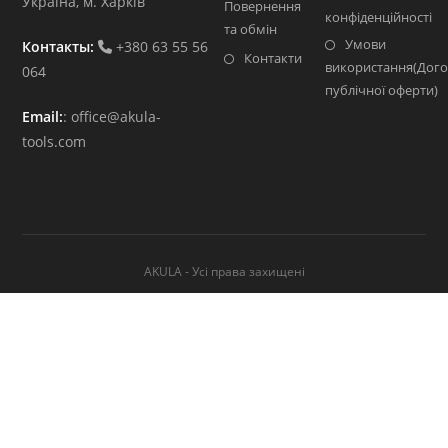
Україна, м. Харків
Повернення
конфіденційності
та обмін
Умови
Контакты:
+380 63 55 56
Контакти
використання(Дого
064
публічної оферти)
Email:
:
office@akula-
tools.com
AKULA - Усі права захищені