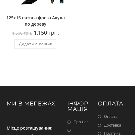
125х16 пазова фреза Акула
по дереву
Оригінальна
Поточна
1,150
грн.
1,500
грн.
ціна:
ціна:
1,500
1,150
Додати в кошик
грн..
грн..
МИ В МЕРЕЖАХ
ІНФОР
ОПЛАТА
МАЦІЯ
Оплата
Про нас
Доставка
Місце розташування:
Політика