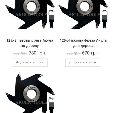
125х8 пазова фреза Акула
125х4 пазова фреза Акула
по дереву
для дерева
Оригінальна
Поточна
Оригінальна
Поточн
780
грн.
670
грн.
800
грн.
700
грн.
ціна:
ціна:
ціна:
ціна:
800
780
700
670
Додати в кошик
грн..
грн..
Додати в кошик
грн..
грн..