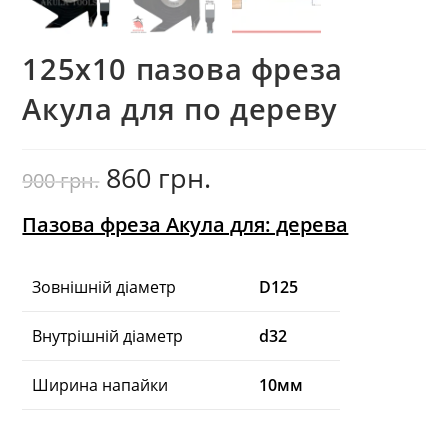
125х10 пазова фреза
Акула для по дереву
860
грн.
Оригінальна
Поточна
900
грн.
ціна:
ціна:
900
860
грн..
грн..
Пазова фреза Акула для: дерева
Зовнішній діаметр
D125
Внутрішній діаметр
d32
Ширина напайки
10мм