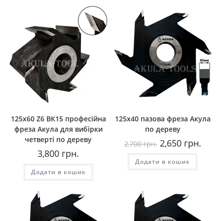
125х60 Z6 ВК15 професійна
125х40 пазова фреза Акула
фреза Акула для вибірки
по дереву
четверті по дереву
Оригінальна
Пото
2,650
грн.
2,700
грн.
ціна:
ціна:
3,800
грн.
2,700
2,650
Додати в кошик
грн..
грн..
Додати в кошик