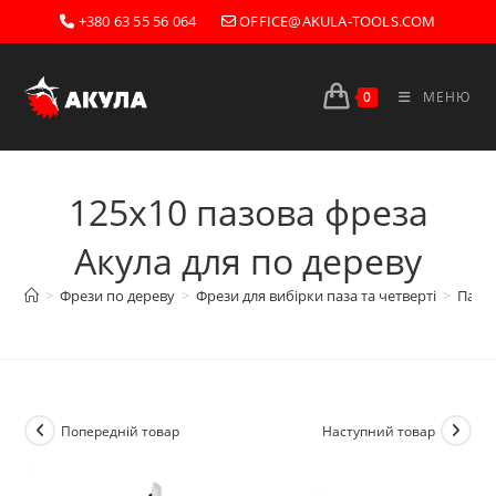
Перейти
+380 63 55 56 064
OFFICE@AKULA-TOOLS.COM
до
вмісту
0
МЕНЮ
125х10 пазова фреза
Акула для по дереву
>
Фрези по дереву
>
Фрези для вибірки паза та четверті
>
Пазов
Попередній товар
Наступний товар