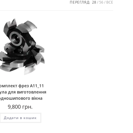
ПЕРЕГЛЯД:
28
56
ВСЕ
омплект фрез А11_11
ула для виготовлення
одношипового вікна
9,800
грн.
Додати в кошик