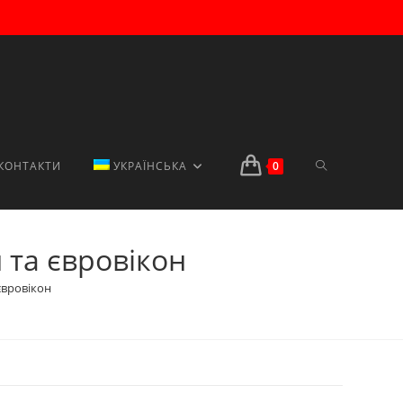
TOGGLE
КОНТАКТИ
УКРАЇНСЬКА
0
 та євровікон
WEBSITE
євровікон
SEARCH